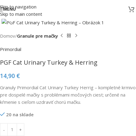
Poštovné nad 65 € zadarmo
Skip to navigation
MENU
Skip to main content
Click to enlarge
Domov
Granule pre mačky
Primordial
PGF Cat Urinary Turkey & Herring
14,90
€
Granuly Primordial Cat Urinary Turkey Herrig – kompletné krmivo
pre dospelé mačky s problémami močových ciest; určené na
kŕmenie s cieľom uzdraviť chorú mačku.
20 na sklade